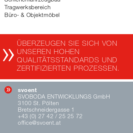
Schienenfahrzeugbau
Tragwerksbereich
Büro- & Objektmöbel
ÜBERZEUGEN SIE SICH VON
UNSEREN HOHEN
QUALITÄTSSTANDARDS UND
ZERTIFIZIERTEN PROZESSEN.
svoent
SVOBODA ENTWICKLUNGS GmbH
3100 St. Pölten
Bretschneidergasse 1
+43 (0) 27 42 / 25 25 72
office@svoent.at