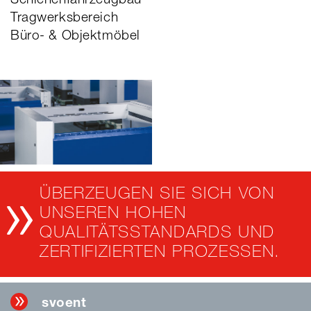
Schienenfahrzeugbau
Tragwerksbereich
Büro- & Objektmöbel
ÜBERZEUGEN SIE SICH VON
UNSEREN HOHEN
QUALITÄTSSTANDARDS UND
ZERTIFIZIERTEN PROZESSEN.
svoent