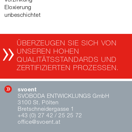
Verzinkung
Eloxierung
unbeschichtet
ÜBERZEUGEN SIE SICH VON
UNSEREN HOHEN
QUALITÄTSSTANDARDS UND
ZERTIFIZIERTEN PROZESSEN.
svoent
SVOBODA ENTWICKLUNGS GmbH
3100 St. Pölten
Bretschneidergasse 1
+43 (0) 27 42 / 25 25 72
office@svoent.at