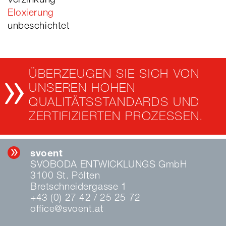
Verzinkung
Eloxierung
unbeschichtet
ÜBERZEUGEN SIE SICH VON
UNSEREN HOHEN
QUALITÄTSSTANDARDS UND
ZERTIFIZIERTEN PROZESSEN.
svoent
SVOBODA ENTWICKLUNGS GmbH
3100 St. Pölten
Bretschneidergasse 1
+43 (0) 27 42 / 25 25 72
office@svoent.at